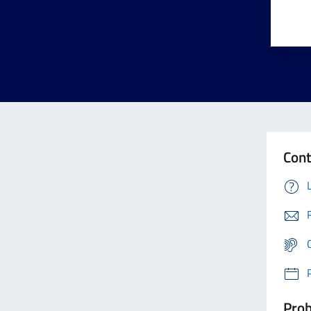
Cont
Prob