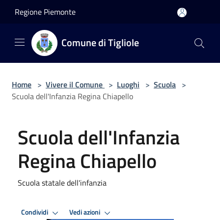
Salta al contenuto principale
Regione Piemonte
Comune di Tigliole
Home
>
Vivere il Comune
>
Luoghi
>
Scuola
>
Scuola dell'Infanzia Regina Chiapello
Scuola dell'Infanzia
Regina Chiapello
Scuola statale dell'infanzia
Condividi
Vedi azioni