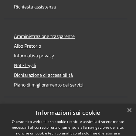
Richiesta assistenza
Amministrazione trasparente
Albo Pretorio
Informativa privacy
Note legali
Dichiarazione di accessibilità
Piano di miglioramento dei servizi
×
Informazioni sui cookie
RSS
Comune convenzionato
Questo sito web utilizza cookie tecnici e assimilati strettamente
Accessibilità
Astigov
necessari al corretto funzionamento e alla navigazione del sito,
Privacy
nonché un cookie tecnico analitico al solo fine di elaborare
Progetto
|
Convenzione
|