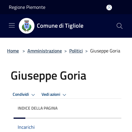
Salta al contenuto principale
Regione Piemonte
Comune di Tigliole
Home
>
Amministrazione
>
Politici
>
Giuseppe Goria
Giuseppe Goria
Condividi
Vedi azioni
INDICE DELLA PAGINA
Incarichi