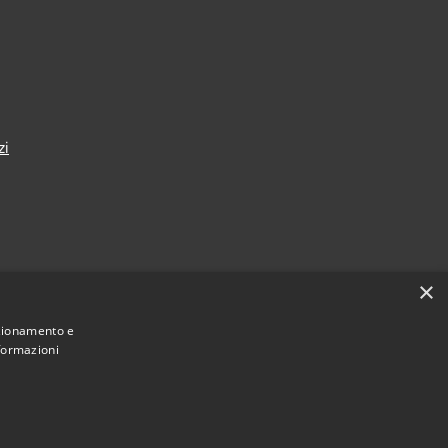
zi
×
Comune convenzionato
Astigov
nzionamento e
nformazioni
|
|
Progetto
Convenzione
Adesioni
•
Accesso redazione