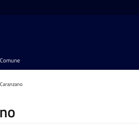
il Comune
 Caranzano
ano