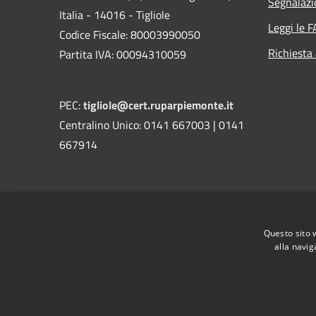
Segnalazi
Italia - 14016 - Tigliole
Leggi le 
Codice Fiscale: 80003990050
Richiesta
Partita IVA: 00094310059
PEC:
tigliole@cert.ruparpiemonte.it
Centralino Unico: 0141 667003 | 0141
667914
RSS
Accessibilità
Privacy
Cookie
Mappa de
Questo sito 
alla navig