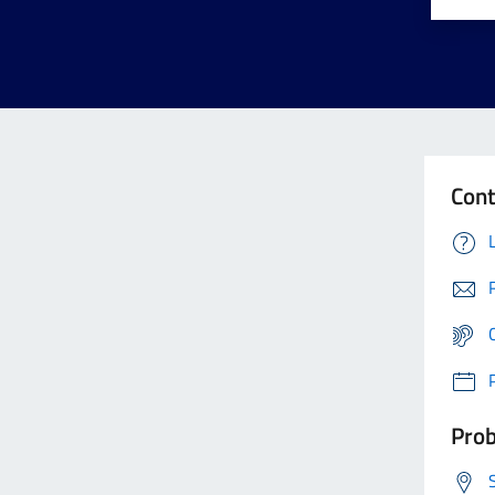
Cont
Prob