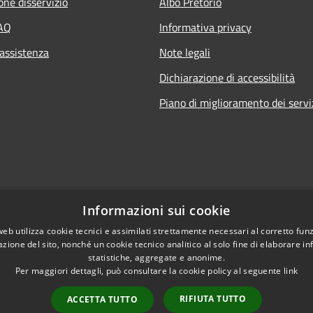
one disservizio
Albo Pretorio
FAQ
Informativa privacy
 assistenza
Note legali
Dichiarazione di accessibilità
Piano di miglioramento dei servi
Informazioni sui cookie
l sito
web utilizza cookie tecnici e assimilati strettamente necessari al corretto fu
azione del sito, nonché un cookie tecnico analitico al solo fine di elaborare i
statistiche, aggregate e anonime.
Per maggiori dettagli, può consultare la cookie policy al seguente
link
RIFIUTA TUTTO
ACCETTA TUTTO