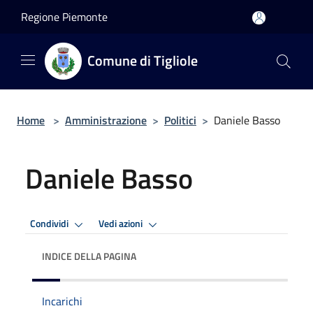
Salta al contenuto principale
Regione Piemonte
Comune di Tigliole
Home
>
Amministrazione
>
Politici
>
Daniele Basso
Daniele Basso
Condividi
Vedi azioni
INDICE DELLA PAGINA
Incarichi