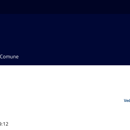
il Comune
Ved
9:12