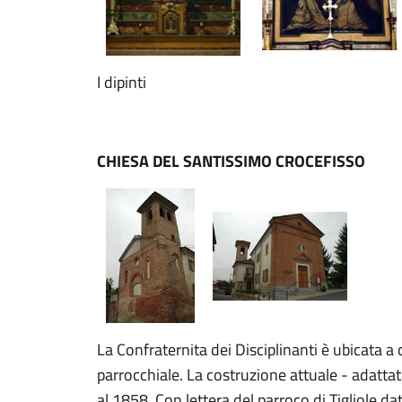
I dipinti
CHIESA DEL SANTISSIMO CROCEFISSO
La Confraternita dei Disciplinanti è ubicata a 
parrocchiale. La costruzione attuale - adattata
al 1858. Con lettera del parroco di Tigliole da