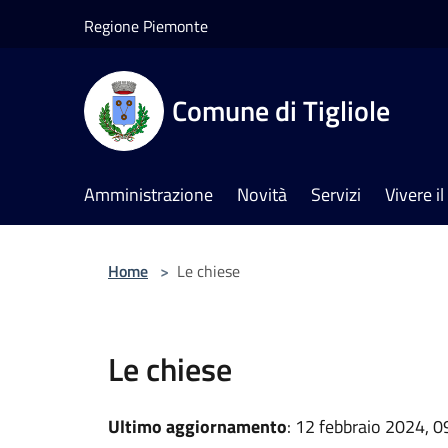
Salta al contenuto principale
Regione Piemonte
Comune di Tigliole
Amministrazione
Novità
Servizi
Vivere 
Home
>
Le chiese
Le chiese
Ultimo aggiornamento
: 12 febbraio 2024, 0