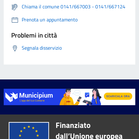
Chiama il comune 0141/667003 - 0141/667124
Prenota un appuntamento
Problemi in città
Segnala disservizio