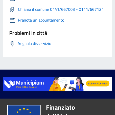
Chiama il comune 0141/667003 - 0141/667124
Prenota un appuntamento
Problemi in città
Segnala disservizio