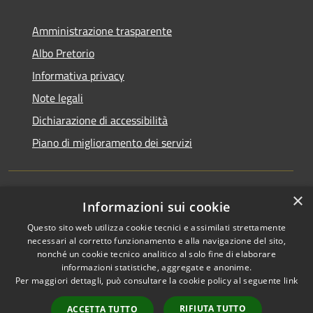
Amministrazione trasparente
Albo Pretorio
Informativa privacy
Note legali
Dichiarazione di accessibilità
Piano di miglioramento dei servizi
×
Informazioni sui cookie
RSS
Comune convenzionato
Accessibilità
Astigov
Questo sito web utilizza cookie tecnici e assimilati strettamente
necessari al corretto funzionamento e alla navigazione del sito,
Privacy
nonché un cookie tecnico analitico al solo fine di elaborare
Progetto
|
Convenzione
|
Cookie
informazioni statistiche, aggregate e anonime.
Adesioni
Mappa del sito
Per maggiori dettagli, può consultare la cookie policy al seguente
link
•
Accesso redazione
RIFIUTA TUTTO
ACCETTA TUTTO